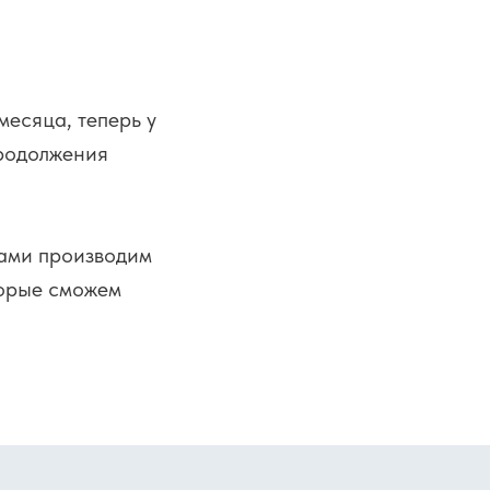
месяца, теперь у
продолжения
рами производим
оторые сможем