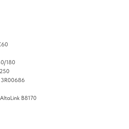
/C60
80/180
C250
013R00686
ltaLink B8170