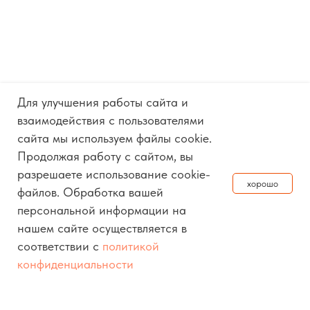
КОНТАКТЫ
Благовещенск
+7 (924) 844-42-67
chin@alfakpd.com
Для улучшения работы сайта и
ул. Горького, 159а
взаимодействия с пользователями
сайта мы используем файлы cookie.
Показать на карте
Продолжая работу с сайтом, вы
разрешаете использование cookie-
хорошо
Москва
файлов. Обработка вашей
персональной информации на
+7 (495) 771-75-57
нашем сайте осуществляется в
moscow@alfakpd.com
соответствии с
политикой
ул. Мытная, дом 22, стр. 1, этаж 3
конфиденциальности
Показать на карте