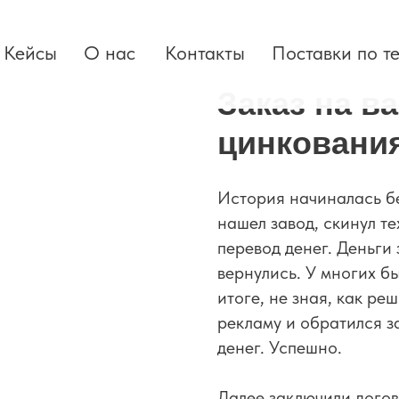
Кейсы
О нас
Контакты
Поставки по т
Заказ на в
цинковани
История начиналась бе
нашел завод, скинул т
перевод денег. Деньги 
вернулись. У многих б
итоге, не зная, как ре
рекламу и обратился з
денег. Успешно.
Далее заключили догов