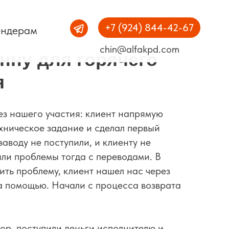
+7 (924) 844-42-67
ендерам
chin@alfakpd.com
анну для горячего
я
з нашего участия: клиент напрямую
ехническое задание и сделал первый
заводу не поступили, и клиенту не
ыли проблемы тогда с переводами. В
шить проблему, клиент нашел нас через
а помощью. Начали с процесса возврата
ор, поступили деньги исполнителю и